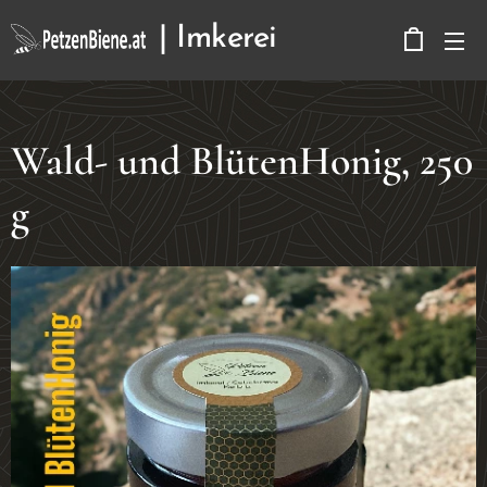
| Imkerei
Kerbitz
Wald- und BlütenHonig, 250
g