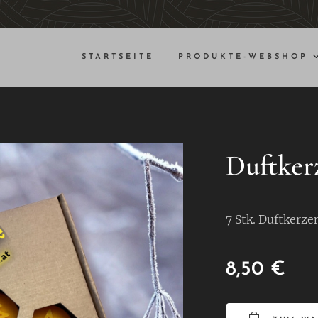
STARTSEITE
PRODUKTE-WEBSHOP
Duftker
7 Stk. Duftkerze
8,50
€